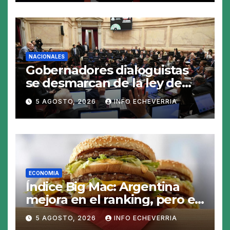
NACIONALES
Gobernadores dialoguistas
se desmarcan de la ley de
Tierras y ponen en jaque su
5 AGOSTO, 2026
INFO ECHEVERRIA
tratamiento en el Senado
ECONOMIA
Índice Big Mac: Argentina
mejora en el ranking, pero el
peso sigue sobrevaluado un
5 AGOSTO, 2026
INFO ECHEVERRIA
19%