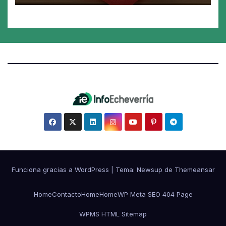
Funciona gracias a WordPress
|
Tema:
Newsup
de
Themeansar
Home
Contacto
Home
Home
WP Meta SEO 404 Page
WPMS HTML Sitemap