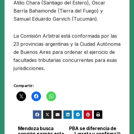
Atilio Chara (Santiago del Estero), Oscar
Barría Bahamonde (Tierra del Fuego) y
Samuel Eduardo Garvich (Tucumán).
La Comisión Arbitral está conformada por las
23 provincias argentinas y la Ciudad Autónoma
de Buenos Aires para ordenar el ejercicio de
facultades tributarias concurrentes para esas
jurisdicciones.
Compartir:
Mendoza busca
PBA se diferencia de
Navegación
sanción exprés esta
Larreta y confirma