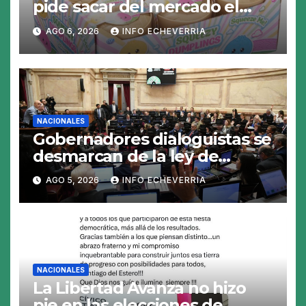
pide sacar del mercado el
«Squeezy Dumpling», un
AGO 6, 2026
INFO ECHEVERRIA
juguete «tóxico»
NACIONALES
Gobernadores dialoguistas se
desmarcan de la ley de
Tierras y ponen en jaque su
AGO 5, 2026
INFO ECHEVERRIA
tratamiento en el Senado
NACIONALES
La Libertad Avanza no hizo
pie en las elecciones de