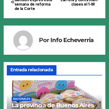
semana de reforma
clases el 1-M
de
de la Corte
entradas
Por
Info Echeverria
Entrada relacionada
NACIONALES
La provincia de Buenos Aires