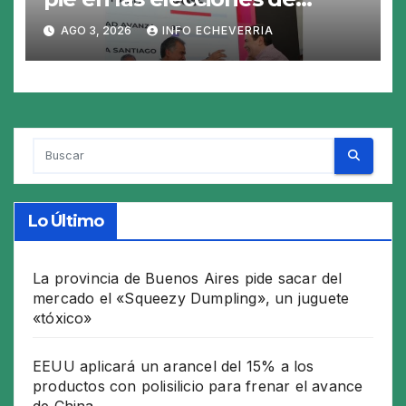
Santiago del Estero y perdió
AGO 3, 2026
INFO ECHEVERRIA
en los 26 municipios
Lo Último
La provincia de Buenos Aires pide sacar del
mercado el «Squeezy Dumpling», un juguete
«tóxico»
EEUU aplicará un arancel del 15% a los
productos con polisilicio para frenar el avance
de China