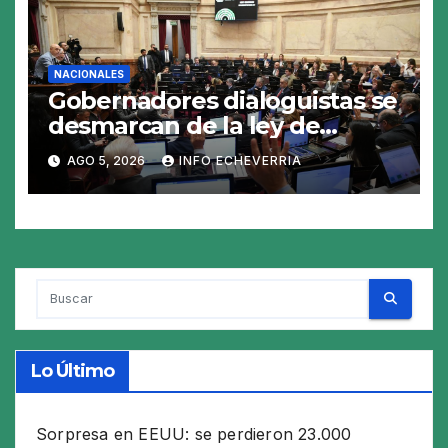
NACIONALES
Gobernadores dialoguistas se
desmarcan de la ley de
Tierras y ponen en jaque su
AGO 5, 2026
INFO ECHEVERRIA
tratamiento en el Senado
Lo Último
Sorpresa en EEUU: se perdieron 23.000