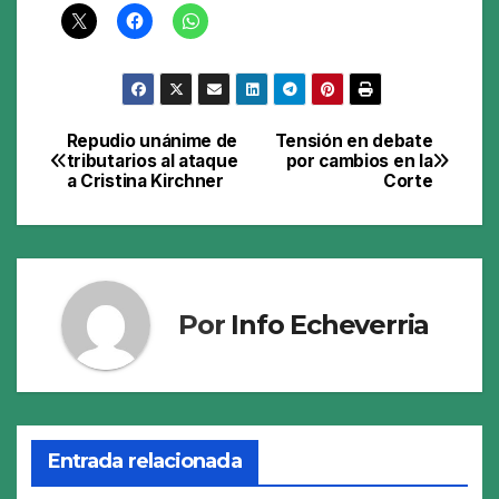
Repudio unánime de
Tensión en debate
Navegación
tributarios al ataque
por cambios en la
a Cristina Kirchner
Corte
de
entradas
Por
Info Echeverria
Entrada relacionada