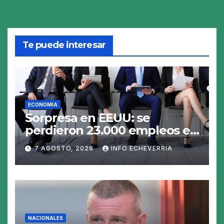
Te puede interesar
ECONOMIA
Sorpresa en EEUU: se
perdieron 23.000 empleos en
julio y el mercado recalcula
7 AGOSTO, 2026
INFO ECHEVERRIA
las perspectivas para las
tasas
NACIONALES