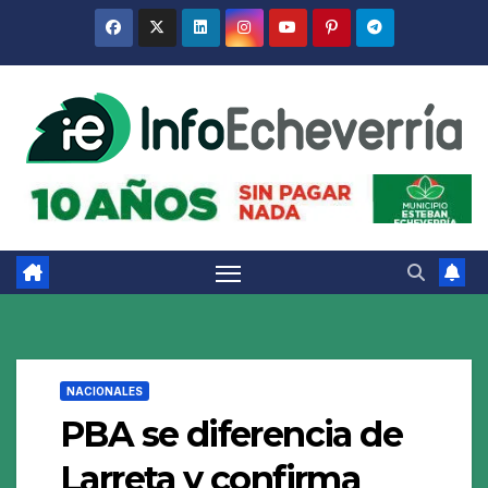
Saltar
al
contenido
NACIONALES
PBA se diferencia de
Larreta y confirma