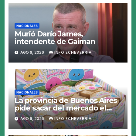
NACIONALES
Murió Darío James,
intendente de Gaiman
AGO 6, 2026
INFO ECHEVERRIA
NACIONALES
La provincia de Buenos Aires
pide sacar del mercado el
«Squeezy Dumpling», un
AGO 6, 2026
INFO ECHEVERRIA
juguete «tóxico»