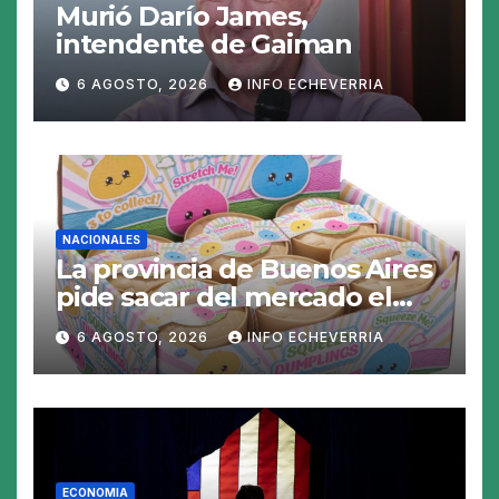
Murió Darío James,
intendente de Gaiman
6 AGOSTO, 2026
INFO ECHEVERRIA
NACIONALES
La provincia de Buenos Aires
pide sacar del mercado el
«Squeezy Dumpling», un
6 AGOSTO, 2026
INFO ECHEVERRIA
juguete «tóxico»
ECONOMIA