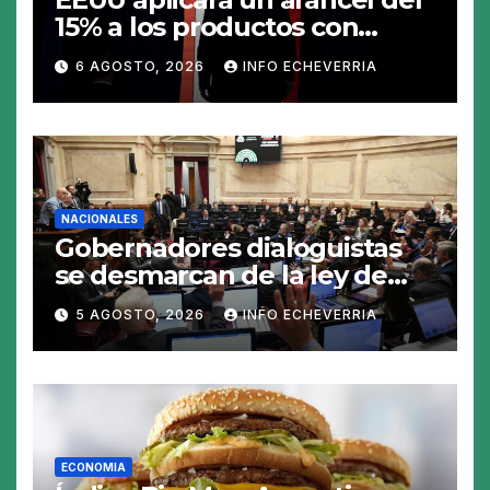
15% a los productos con
polisilicio para frenar el
6 AGOSTO, 2026
INFO ECHEVERRIA
avance de China
NACIONALES
Gobernadores dialoguistas
se desmarcan de la ley de
Tierras y ponen en jaque su
5 AGOSTO, 2026
INFO ECHEVERRIA
tratamiento en el Senado
ECONOMIA