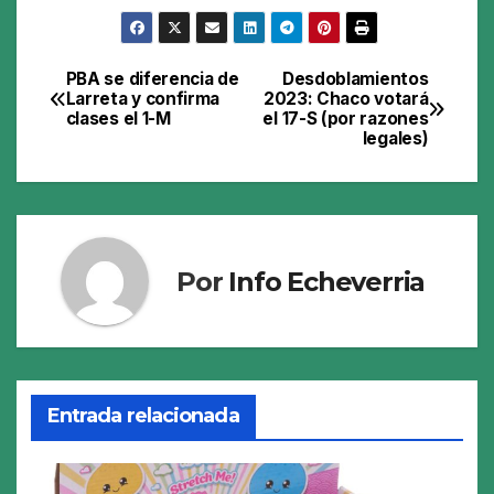
PBA se diferencia de
Desdoblamientos
Navegación
Larreta y confirma
2023: Chaco votará
clases el 1-M
el 17-S (por razones
de
legales)
entradas
Por
Info Echeverria
Entrada relacionada