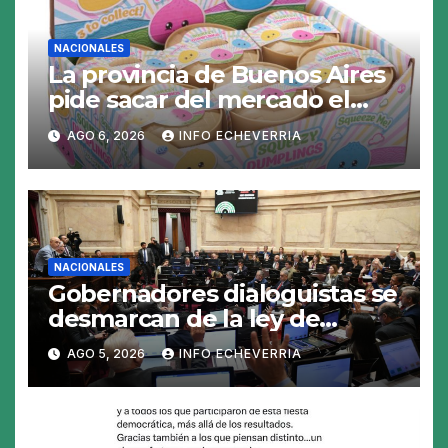
NACIONALES
La provincia de Buenos Aires
pide sacar del mercado el
«Squeezy Dumpling», un
AGO 6, 2026
INFO ECHEVERRIA
juguete «tóxico»
NACIONALES
Gobernadores dialoguistas se
desmarcan de la ley de
Tierras y ponen en jaque su
AGO 5, 2026
INFO ECHEVERRIA
tratamiento en el Senado