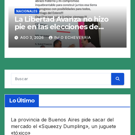
NACIONALES
La Libertad Avanza no hizo
pie en las elecciones de
Santiago del Estero y perdió
AGO 3, 2026
INFO ECHEVERRIA
en los 26 municipios
Lo Último
La provincia de Buenos Aires pide sacar del
mercado el «Squeezy Dumpling», un juguete
«tóxico»