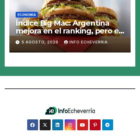
ECONOMIA
Índice Big Mac: Argentina
mejora en el ranking, pero el
peso sigue sobrevaluado un
5 AGOSTO, 2026
INFO ECHEVERRIA
19%