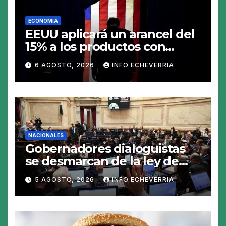
ECONOMIA
EEUU aplicará un arancel del
15% a los productos con
polisilicio para frenar el
6 AGOSTO, 2026
INFO ECHEVERRIA
avance de China
NACIONALES
Gobernadores dialoguistas
se desmarcan de la ley de
Tierras y ponen en jaque su
5 AGOSTO, 2026
INFO ECHEVERRIA
tratamiento en el Senado