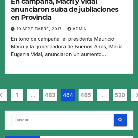
En campaña, Macri y Vidal
anunciaron suba de jubilaciones
en Provincia
19 SEPTIEMBRE, 2017
ADMIN
En tono de campaña, el presidente Mauricio
Macri y la gobernadora de Buenos Aires, María
Eugenia Vidal, anunciaron un aumento…
aginación
1
…
483
484
485
…
520
e
ntradas