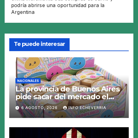
podría abrirse una oportunidad para la
Argentina
Te puede interesar
NACIONALES
La provincia de Buenos Aires
pide sacar del mercado el
«Squeezy Dumpling», un
6 AGOSTO, 2026
INFO ECHEVERRIA
juguete «tóxico»