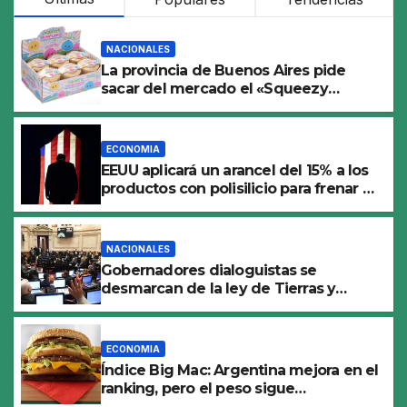
NACIONALES
La provincia de Buenos Aires pide
sacar del mercado el «Squeezy
Dumpling», un juguete «tóxico»
ECONOMIA
EEUU aplicará un arancel del 15% a los
productos con polisilicio para frenar el
avance de China
NACIONALES
Gobernadores dialoguistas se
desmarcan de la ley de Tierras y
ponen en jaque su tratamiento en el
Senado
ECONOMIA
Índice Big Mac: Argentina mejora en el
ranking, pero el peso sigue
sobrevaluado un 19%