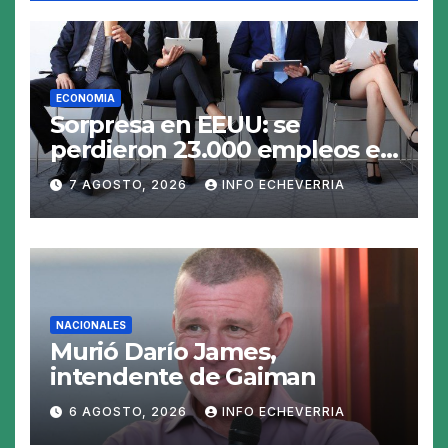
ECONOMIA
Sorpresa en EEUU: se
perdieron 23.000 empleos en
julio y el mercado recalcula
7 AGOSTO, 2026
INFO ECHEVERRIA
las perspectivas para las
tasas
NACIONALES
Murió Darío James,
intendente de Gaiman
6 AGOSTO, 2026
INFO ECHEVERRIA