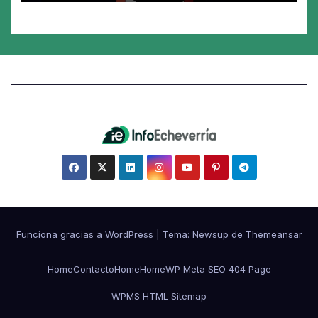
Funciona gracias a WordPress
|
Tema:
Newsup
de
Themeansar
Home
Contacto
Home
Home
WP Meta SEO 404 Page
WPMS HTML Sitemap