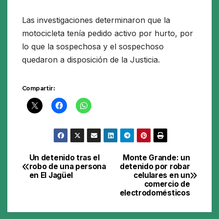
Las investigaciones determinaron que la
motocicleta tenía pedido activo por hurto, por
lo que la sospechosa y el sospechoso
quedaron a disposición de la Justicia.
Compartir:
Un detenido tras el
Monte Grande: un
Navegación
robo de una persona
detenido por robar
en El Jagüel
celulares en un
de
comercio de
electrodomésticos
entradas