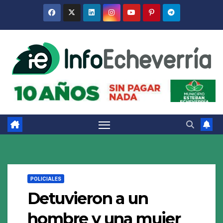
Saltar
al
contenido
POLICIALES
Detuvieron a un
hombre y una mujer