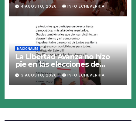
abrirse una oportunidad para
4 AGOSTO, 2026
INFO ECHEVERRIA
la Argentina
NACIONALES
La Libertad Avanza no hizo
pie en las elecciones de
Santiago del Estero y perdió
3 AGOSTO, 2026
INFO ECHEVERRIA
en los 26 municipios