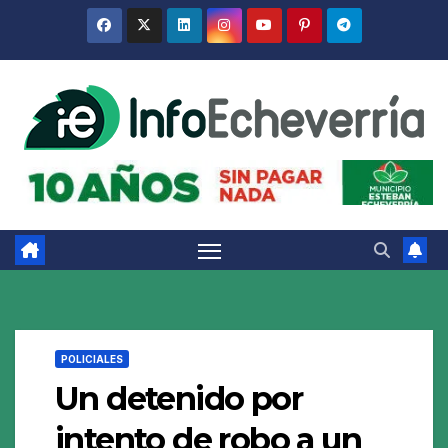
Saltar
al
contenido
POLICIALES
Un detenido por
intento de robo a un