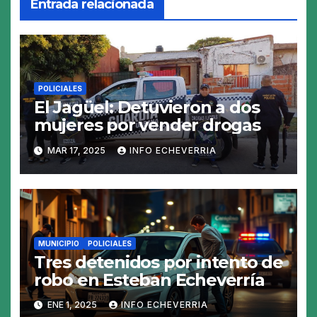
Entrada relacionada
POLICIALES
El Jagüel: Detuvieron a dos
mujeres por vender drogas
MAR 17, 2025
INFO ECHEVERRIA
MUNICIPIO
POLICIALES
Tres detenidos por intento de
robo en Esteban Echeverría
ENE 1, 2025
INFO ECHEVERRIA