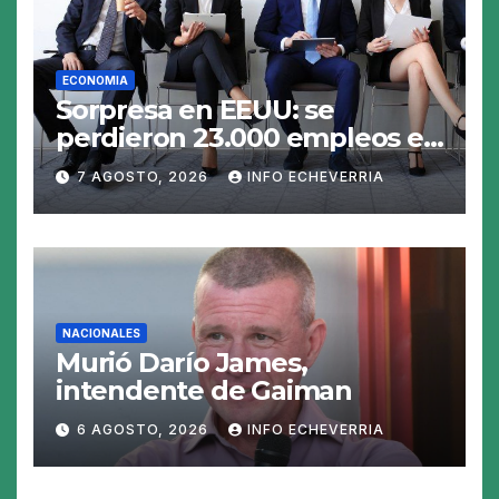
ECONOMIA
Sorpresa en EEUU: se
perdieron 23.000 empleos en
julio y el mercado recalcula
7 AGOSTO, 2026
INFO ECHEVERRIA
las perspectivas para las
tasas
NACIONALES
Murió Darío James,
intendente de Gaiman
6 AGOSTO, 2026
INFO ECHEVERRIA