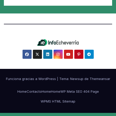
Funciona gracias a WordPress
|
Tema:
Newsup
de
Themeansar
Home
Contacto
Home
Home
WP Meta SEO 404 Page
WPMS HTML Sitemap