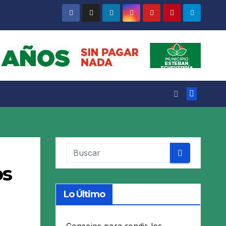
os
Lo Último