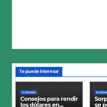
Te puede interesar
ECONOMIA
ECONOM
Consejos para rendir
Sorp
los dólares en
se p