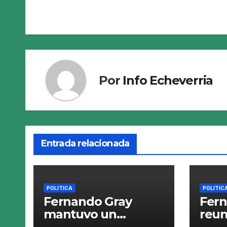
de
entradas
Por
Info Echeverria
Entrada relacionada
POLITICA
POLITIC
Fernando Gray
Fern
mantuvo un
reun
encuentro con el
gere