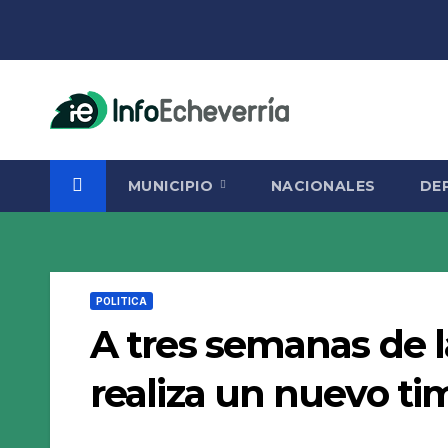
Saltar
al
contenido
MUNICIPIO
NACIONALES
DE
POLITICA
A tres semanas de 
realiza un nuevo t