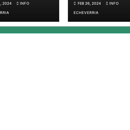
, 2024
INFO
FEB 26, 2024
INFO
SUR
de Córdoba, Mar
Llaryora
RRIA
ECHEVERRIA