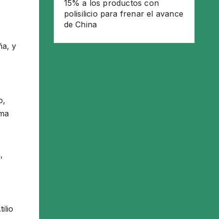
15% a los productos con
polisilicio para frenar el avance
de China
ña, y
o,
ema
,
ilio