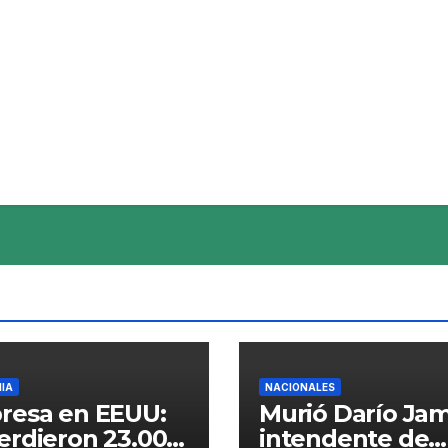
IA
NACIONALES
resa en EEUU:
Murió Darío Jam
erdieron 23.000
intendente de