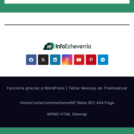
Funciona gracias a WordPress
|
Tema:
Newsup
de
Themeansar
Home
Contacto
Home
Home
WP Meta SEO 404 Page
WPMS HTML Sitemap