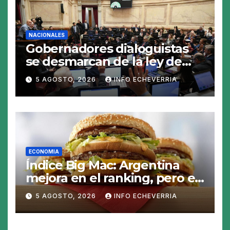
NACIONALES
Gobernadores dialoguistas
se desmarcan de la ley de
Tierras y ponen en jaque su
5 AGOSTO, 2026
INFO ECHEVERRIA
tratamiento en el Senado
ECONOMIA
Índice Big Mac: Argentina
mejora en el ranking, pero el
peso sigue sobrevaluado un
5 AGOSTO, 2026
INFO ECHEVERRIA
19%