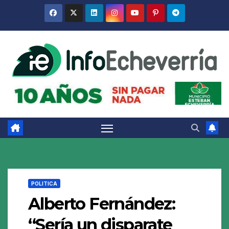
Saltar
al
contenido
POLITICA
Alberto Fernández:
“Sería un disparate