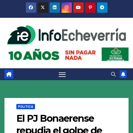
Saltar
al
contenido
POLITICA
El PJ Bonaerense
repudia el golpe de