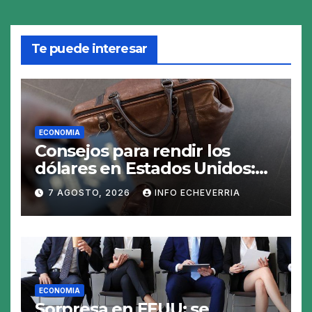
Te puede interesar
ECONOMIA
Consejos para rendir los
dólares en Estados Unidos:
claves para no gastar de más
7 AGOSTO, 2026
INFO ECHEVERRIA
en el viaje
ECONOMIA
Sorpresa en EEUU: se