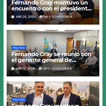
Fernando Gray mantuvo un
encuentro con el presidente
de la Fundación El Libro
ABR 29, 2024
INFO ECHEVERRIA
POLITICA
Fernando Gray se reunió con
el gerente general de
EDESUR
ABR 19, 2024
INFO ECHEVERRIA
POLITICA
Fernando Gray mantuvo