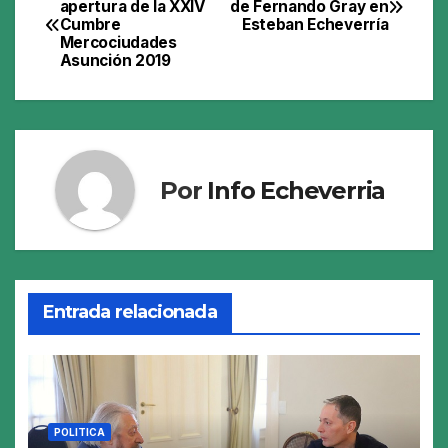
apertura de la XXIV
de Fernando Gray en
Cumbre
Esteban Echeverría
de
Mercociudades
Asunción 2019
entradas
Por
Info Echeverria
Entrada relacionada
POLITICA