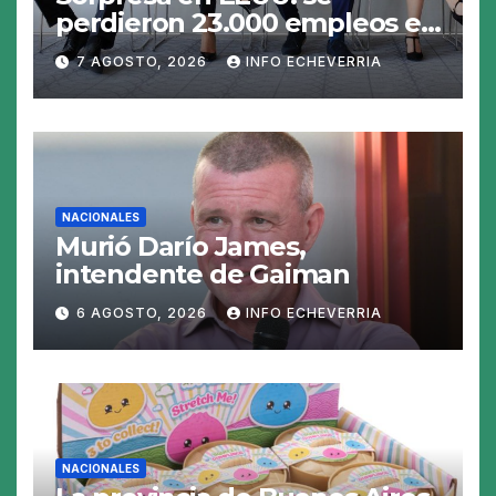
perdieron 23.000 empleos en
julio y el mercado recalcula
7 AGOSTO, 2026
INFO ECHEVERRIA
las perspectivas para las
tasas
NACIONALES
Murió Darío James,
intendente de Gaiman
6 AGOSTO, 2026
INFO ECHEVERRIA
NACIONALES