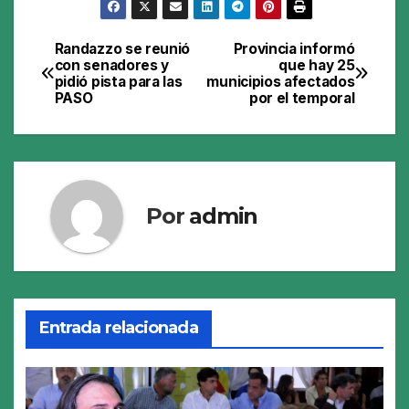
Randazzo se reunió
Provincia informó
Navegación
con senadores y
que hay 25
pidió pista para las
municipios afectados
de
PASO
por el temporal
entradas
Por
admin
Entrada relacionada