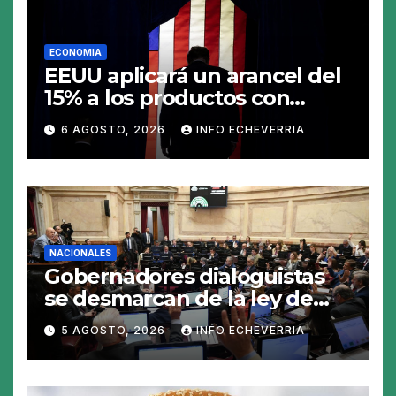
ECONOMIA
EEUU aplicará un arancel del
15% a los productos con
polisilicio para frenar el
6 AGOSTO, 2026
INFO ECHEVERRIA
avance de China
NACIONALES
Gobernadores dialoguistas
se desmarcan de la ley de
Tierras y ponen en jaque su
5 AGOSTO, 2026
INFO ECHEVERRIA
tratamiento en el Senado