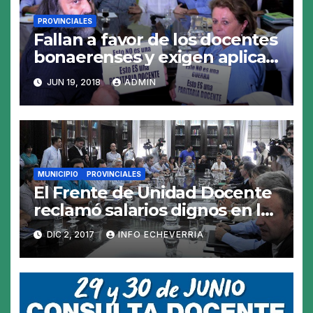
PROVINCIALES
Fallan a favor de los docentes
bonaerenses y exigen aplicar
la cláusula gatillo
JUN 19, 2018
ADMIN
MUNICIPIO
PROVINCIALES
El Frente de Unidad Docente
reclamó salarios dignos en la
primera reunión de la
DIC 2, 2017
INFO ECHEVERRIA
Comisión Técnica Salarial