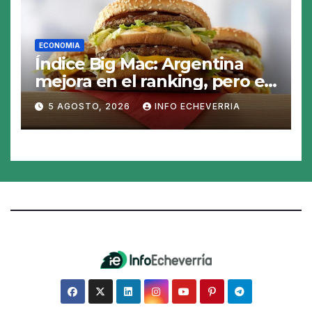
ECONOMIA
Índice Big Mac: Argentina
mejora en el ranking, pero el
peso sigue sobrevaluado un
5 AGOSTO, 2026
INFO ECHEVERRIA
19%