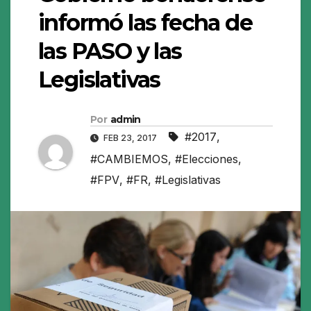
informó las fecha de
las PASO y las
Legislativas
Por
admin
#2017
,
FEB 23, 2017
#CAMBIEMOS
,
#Elecciones
,
#FPV
,
#FR
,
#Legislativas