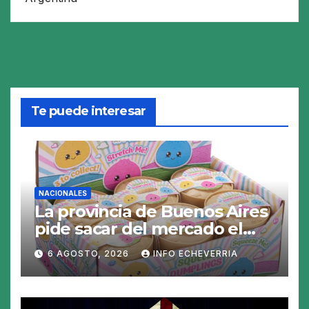
Te puede interesar
NACIONALES
La provincia de Buenos Aires
pide sacar del mercado el
«Squeezy Dumpling», un
6 AGOSTO, 2026
INFO ECHEVERRIA
juguete «tóxico»