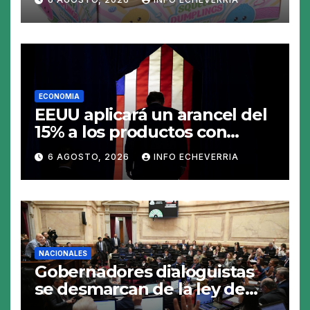
juguete «tóxico»
ECONOMIA
EEUU aplicará un arancel del
15% a los productos con
polisilicio para frenar el
6 AGOSTO, 2026
INFO ECHEVERRIA
avance de China
NACIONALES
Gobernadores dialoguistas
se desmarcan de la ley de
Tierras y ponen en jaque su