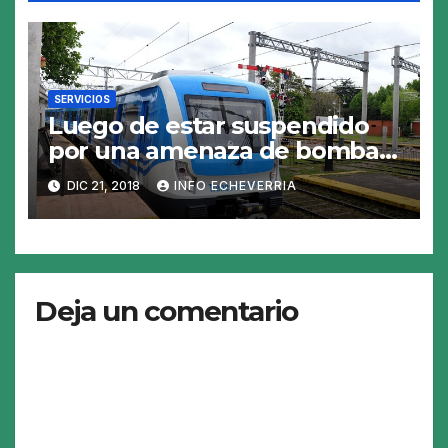
SERVICIOS
Luego de estar suspendido
por una amenaza de bomba
en Constitución, volvió a
DIC 21, 2018
INFO ECHEVERRIA
funcionar el Tren Roca
Deja un comentario