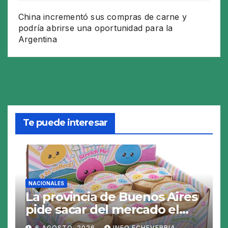
China incrementó sus compras de carne y
podría abrirse una oportunidad para la
Argentina
Te puede interesar
NACIONALES
La provincia de Buenos Aires
pide sacar del mercado el
«Squeezy Dumpling», un
6 AGOSTO, 2026
INFO ECHEVERRIA