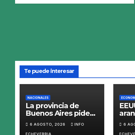
Te puede interesar
NACIONALES
ECONOM
La provincia de
EEUU
Buenos Aires pide
aran
sacar del mercado
pro
6 AGOSTO, 2026
INFO
6 AG
el «Squeezy
polis
ECHEVERRIA
ECHEVE