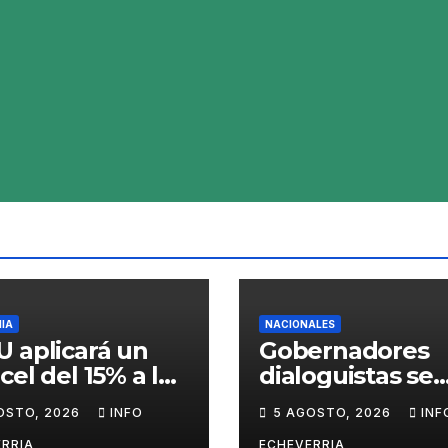
IA
NACIONALES
 aplicará un
Gobernadores
cel del 15% a los
dialoguistas se
ductos con
desmarcan de la
OSTO, 2026
INFO
5 AGOSTO, 2026
INF
ilicio para
de Tierras y po
RRIA
ECHEVERRIA