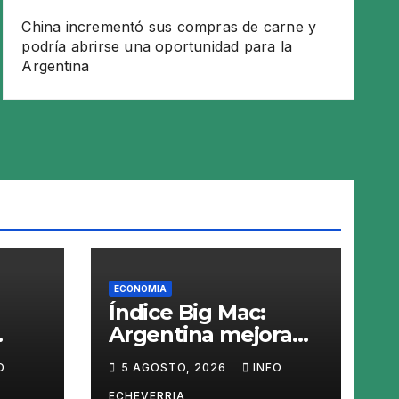
China incrementó sus compras de carne y
podría abrirse una oportunidad para la
Argentina
ECONOMIA
Índice Big Mac:
Argentina mejora
 ley
en el ranking, pero
O
5 AGOSTO, 2026
INFO
nen
el peso sigue
ECHEVERRIA