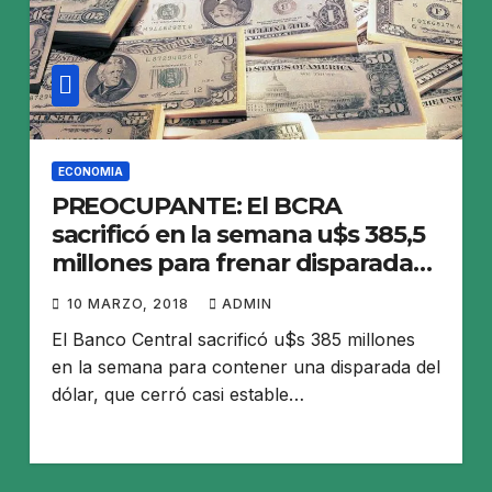
ECONOMIA
PREOCUPANTE: El BCRA
sacrificó en la semana u$s 385,5
millones para frenar disparada
del dólar, que cerró a $ 20,55
10 MARZO, 2018
ADMIN
El Banco Central sacrificó u$s 385 millones
en la semana para contener una disparada del
dólar, que cerró casi estable…