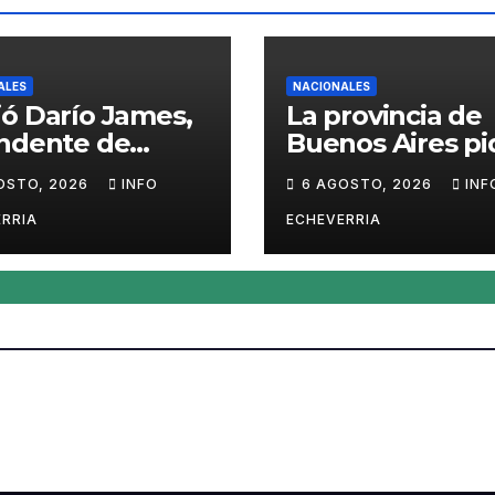
ALES
NACIONALES
ó Darío James,
La provincia de
endente de
Buenos Aires pi
man
sacar del merc
OSTO, 2026
INFO
6 AGOSTO, 2026
INF
el «Squeezy
Dumpling», un
RRIA
ECHEVERRIA
juguete «tóxico