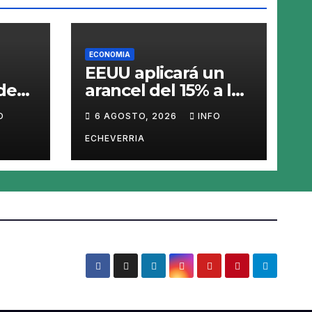
ECONOMIA
EEUU aplicará un
de
arancel del 15% a los
ado
productos con
O
6 AGOSTO, 2026
INFO
polisilicio para
frenar el avance de
ECHEVERRIA
»
China