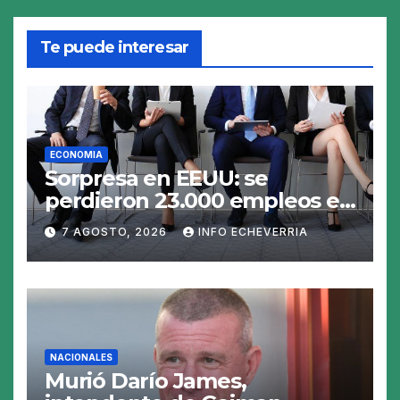
Te puede interesar
ECONOMIA
Sorpresa en EEUU: se
perdieron 23.000 empleos en
julio y el mercado recalcula
7 AGOSTO, 2026
INFO ECHEVERRIA
las perspectivas para las
tasas
NACIONALES
Murió Darío James,