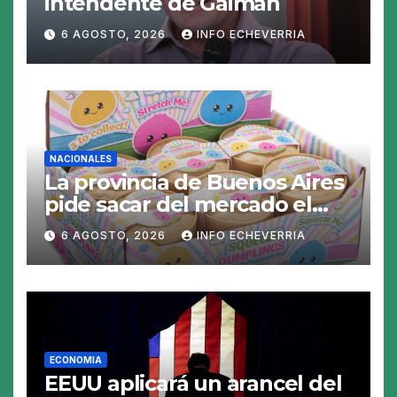
intendente de Gaiman
6 AGOSTO, 2026
INFO ECHEVERRIA
NACIONALES
La provincia de Buenos Aires
pide sacar del mercado el
«Squeezy Dumpling», un
6 AGOSTO, 2026
INFO ECHEVERRIA
juguete «tóxico»
ECONOMIA
EEUU aplicará un arancel del