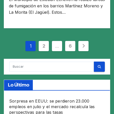
de fumigación en los barrios Martínez Moreno y
La Morita (El Jagüel). Estos…
Paginación
1
2
…
6
de
entradas
Lo Último
Sorpresa en EEUU: se perdieron 23.000
empleos en julio y el mercado recalcula las
perspectivas para las tasas