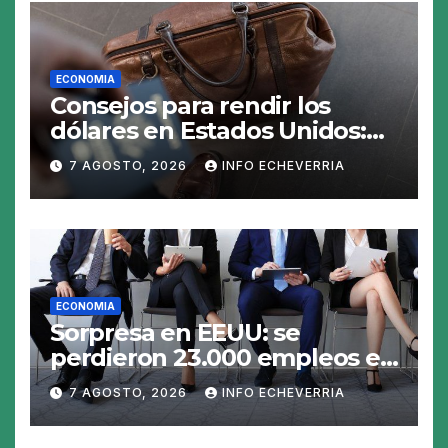
ECONOMIA
Consejos para rendir los
dólares en Estados Unidos:
claves para no gastar de más
7 AGOSTO, 2026
INFO ECHEVERRIA
en el viaje
ECONOMIA
Sorpresa en EEUU: se
perdieron 23.000 empleos en
julio y el mercado recalcula
7 AGOSTO, 2026
INFO ECHEVERRIA
las perspectivas para las
tasas