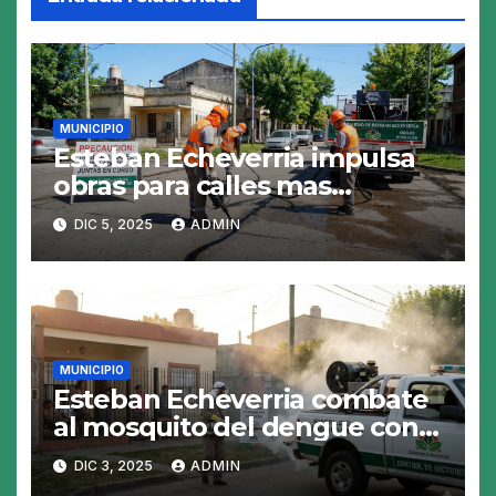
MUNICIPIO
Esteban Echeverria impulsa
obras para calles mas
resistentes y seguras
DIC 5, 2025
ADMIN
MUNICIPIO
Esteban Echeverria combate
al mosquito del dengue con
fumigacion
DIC 3, 2025
ADMIN