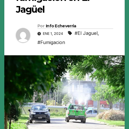
Jagüel
Por
Info Echeverria
#El Jaguel
,
ENE 1, 2024
#Fumigacion