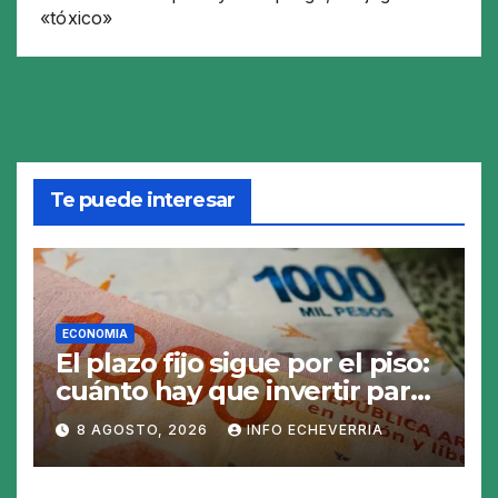
«tóxico»
Te puede interesar
ECONOMIA
El plazo fijo sigue por el piso:
cuánto hay que invertir para
generar $50.000 en 30 días
8 AGOSTO, 2026
INFO ECHEVERRIA