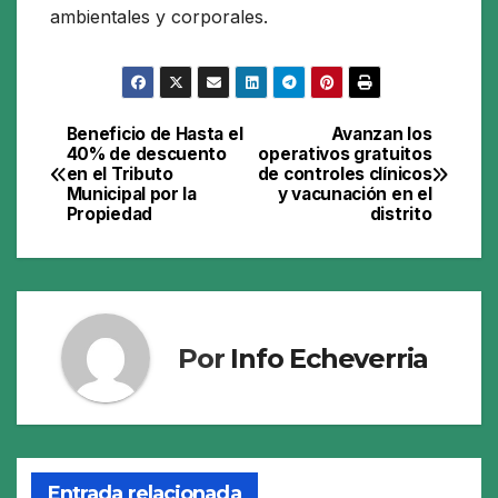
ambientales y corporales.
Beneficio de Hasta el
Avanzan los
Navegación
40% de descuento
operativos gratuitos
en el Tributo
de controles clínicos
de
Municipal por la
y vacunación en el
Propiedad
distrito
entradas
Por
Info Echeverria
Entrada relacionada