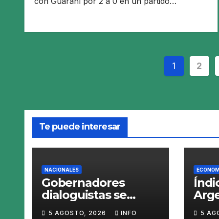
con Guaraní por 2 a 0 en un partido…
Pagina
1
2
de
entrada
Te puede interesar
NACIONALES
ECONOM
Gobernadores
Índi
dialoguistas se
Arge
desmarcan de la ley
en e
5 AGOSTO, 2026
INFO
5 AG