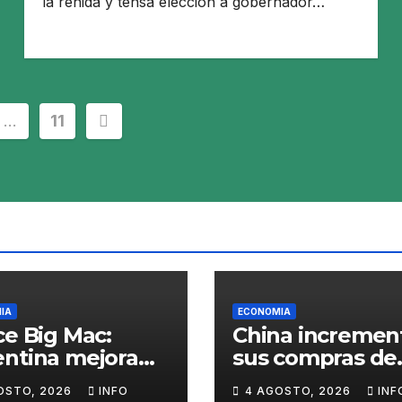
la reñida y tensa elección a gobernador…
ción
…
11
s
IA
ECONOMIA
ce Big Mac:
China incremen
ntina mejora
sus compras de
l ranking, pero
carne y podría
OSTO, 2026
INFO
4 AGOSTO, 2026
INF