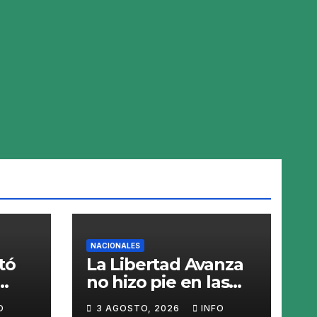
NACIONALES
tó
La Libertad Avanza
no hizo pie en las
elecciones de
O
3 AGOSTO, 2026
INFO