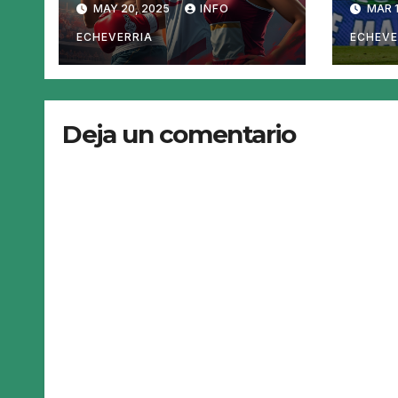
MAY 20, 2025
INFO
MAR 1
Echeverría
ECHEVERRIA
ECHEVE
Deja un comentario