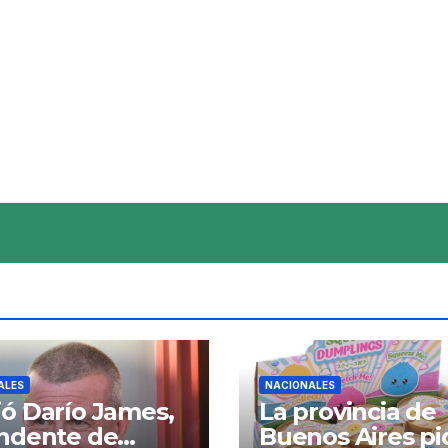
ALES
NACIONALES
ó Darío James,
La provincia de
endente de
Buenos Aires pi