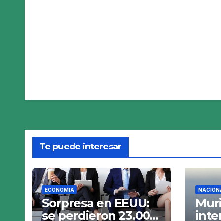
Te puede interesar
ECONOMIA
NACION
Sorpresa en EEUU:
Muri
se perdieron 23.000
int