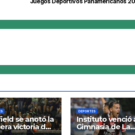
Juegos Deportivos Panamericanos 2
ES
DEPORTES
ield se anotó la
Instituto venció 
era victoria del
Gimnasia de La
eo ante Riestra
Plata en el Bos