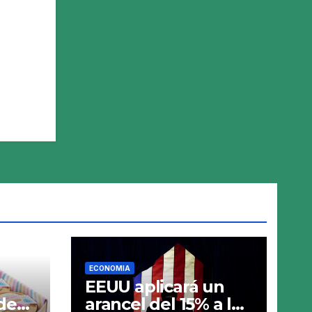
ECONOMIA
EEUU aplicará un
de
arancel del 15% a los