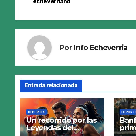
echeverriano
de
entradas
Por
Info Echeverria
Entrada relacionada
DEPORTES
DEPORT
Un recorrido por las
Banf
Leyendas del
prim
Deporte en Esteban
torn