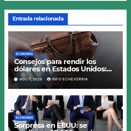
Entrada relacionada
ECONOMIA
Consejos para rendir los
dólares en Estados Unidos:
claves para no gastar de más
AGO 7, 2026
INFO ECHEVERRIA
en el viaje
ECONOMIA
Sorpresa en EEUU: se