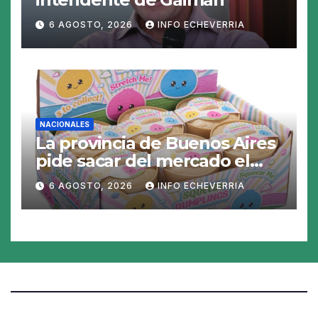
6 AGOSTO, 2026
INFO ECHEVERRIA
NACIONALES
La provincia de Buenos Aires
pide sacar del mercado el
«Squeezy Dumpling», un
6 AGOSTO, 2026
INFO ECHEVERRIA
juguete «tóxico»