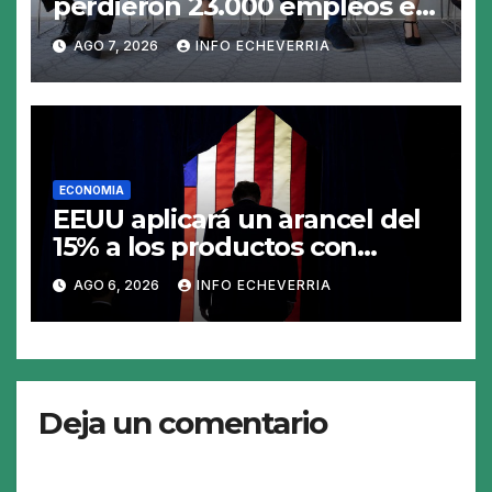
perdieron 23.000 empleos en
julio y el mercado recalcula
AGO 7, 2026
INFO ECHEVERRIA
las perspectivas para las tasas
ECONOMIA
EEUU aplicará un arancel del
15% a los productos con
polisilicio para frenar el
AGO 6, 2026
INFO ECHEVERRIA
avance de China
Deja un comentario