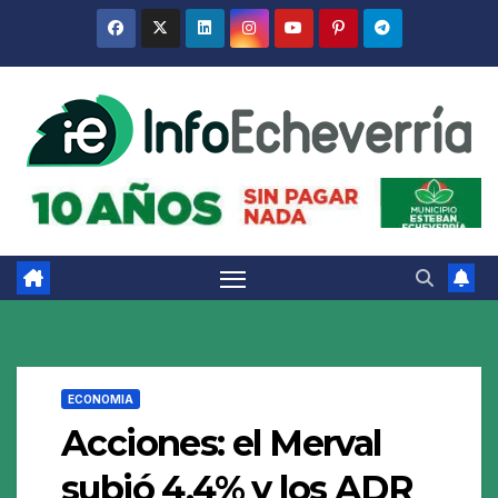
Saltar
al
contenido
ECONOMIA
Acciones: el Merval
subió 4,4% y los ADR