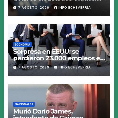
claves para no gastar de más
7 AGOSTO, 2026
INFO ECHEVERRIA
en el viaje
ECONOMIA
Sorpresa en EEUU: se
perdieron 23.000 empleos en
julio y el mercado recalcula
7 AGOSTO, 2026
INFO ECHEVERRIA
las perspectivas para las
tasas
NACIONALES
Murió Darío James,
intendente de Gaiman