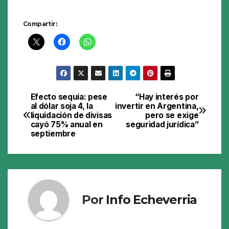
Compartir:
Efecto sequía: pese
“Hay interés por
Navegación
al dólar soja 4, la
invertir en Argentina,
liquidación de divisas
pero se exige
de
cayó 75% anual en
seguridad jurídica”
septiembre
entradas
Por
Info Echeverria