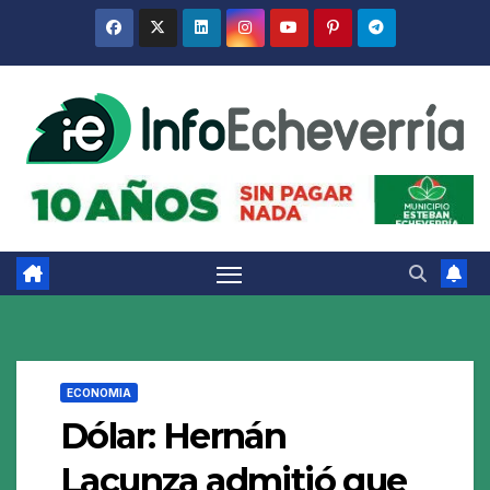
Saltar
al
contenido
ECONOMIA
Dólar: Hernán
Lacunza admitió que