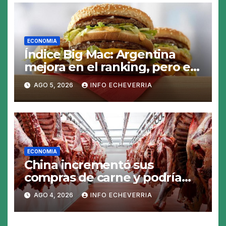
ECONOMIA
Índice Big Mac: Argentina
mejora en el ranking, pero el
peso sigue sobrevaluado un
AGO 5, 2026
INFO ECHEVERRIA
19%
ECONOMIA
China incrementó sus
compras de carne y podría
abrirse una oportunidad para
AGO 4, 2026
INFO ECHEVERRIA
la Argentina