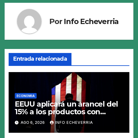
Por
Info Echeverria
Entrada relacionada
ECONOMIA
EEUU aplicará un arancel del
15% a los productos con
polisilicio para frenar el
AGO 6, 2026
INFO ECHEVERRIA
avance de China