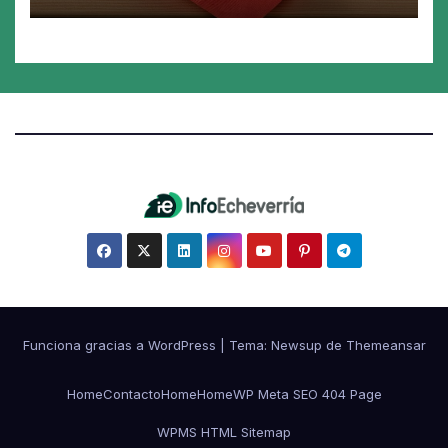
Funciona gracias a WordPress
|
Tema:
Newsup
de
Themeansar
Home
Contacto
Home
Home
WP Meta SEO 404 Page
WPMS HTML Sitemap