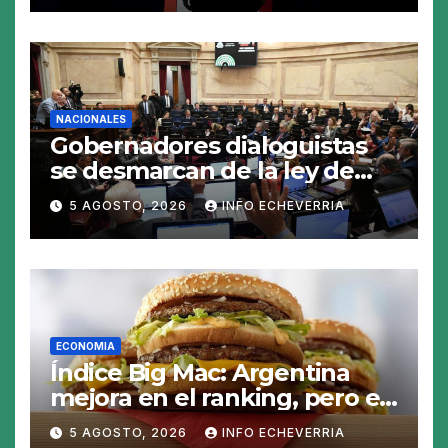
NACIONALES
Gobernadores dialoguistas
se desmarcan de la ley de
Tierras y ponen en jaque su
5 AGOSTO, 2026
INFO ECHEVERRIA
tratamiento en el Senado
ECONOMIA
Índice Big Mac: Argentina
mejora en el ranking, pero el
peso sigue sobrevaluado un
5 AGOSTO, 2026
INFO ECHEVERRIA
19%