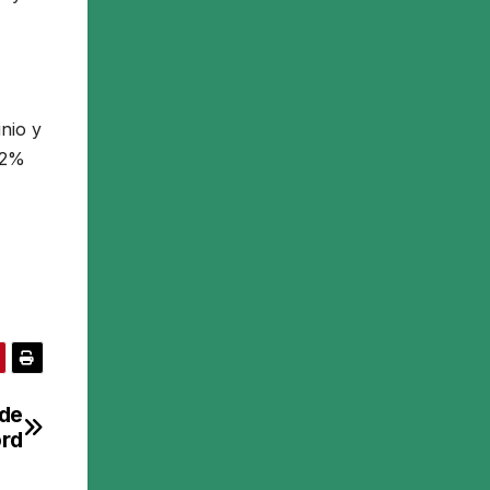
unio y
,2%
 de
ord