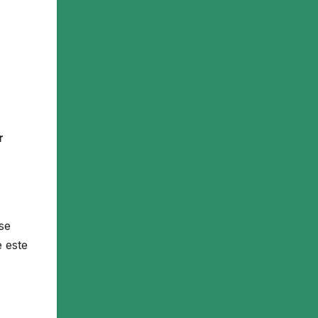
r
se
 este