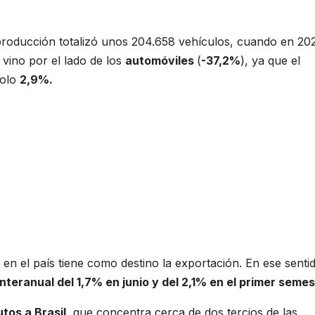
producción totalizó unos 204.658 vehículos, cuando en 202
l vino por el lado de los
automóviles
(
-37,2%
), ya que el
solo
2,9%.
en el país tiene como destino la exportación. En ese senti
nteranual del 1,7% en junio y del 2,1% en el primer semes
tos a Brasil
, que concentra cerca de dos tercios de las