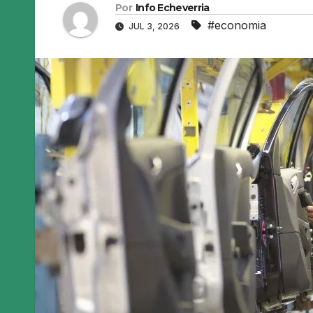
Por
Info Echeverria
#economia
JUL 3, 2026