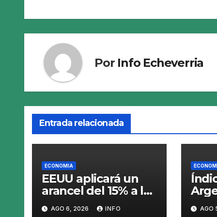
entradas
Por
Info Echeverria
Entrada relacionada
ECONOMIA
ECONOM
EEUU aplicará un
Índi
arancel del 15% a los
Arge
productos con
en e
AGO 6, 2026
INFO
AGO 
polisilicio para
el p