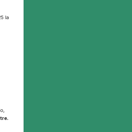
5 la
do,
tre.