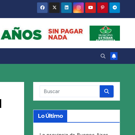
l
Lo Último