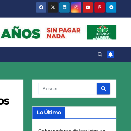
os
Lo Último