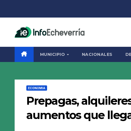
Saltar
al
contenido
MUNICIPIO
NACIONALES
D
ECONOMIA
Prepagas, alquileres,
aumentos que lleg