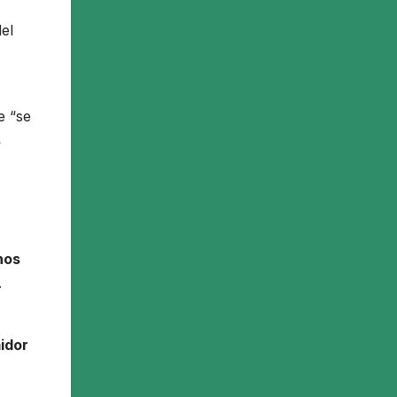
del
e “se
s
nos
.
idor