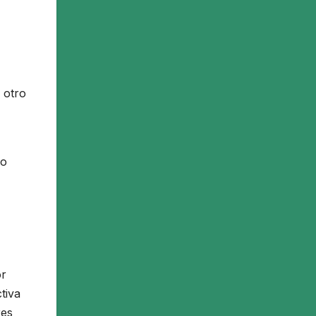
 otro
mo
or
tiva
res