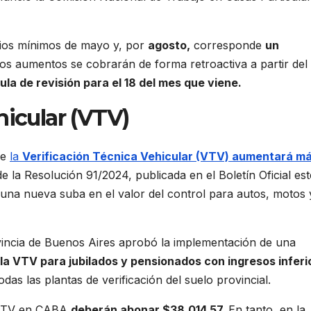
rios mínimos de mayo y, por
agosto,
corresponde
un
os aumentos se cobrarán de forma retroactiva a partir del 
ula de revisión para el 18 del mes que viene.
hicular (VTV)
ue
la
Verificación Técnica Vehicular (VTV) aumentará m
e la Resolución 91/2024, publicada en el Boletín Oficial est
 una nueva suba en el valor del control para autos, motos 
ovincia de Buenos Aires aprobó la implementación de una
e la VTV para jubilados y pensionados con ingresos inferi
das las plantas de verificación del suelo provincial.
a VTV en CABA
deberán abonar $38.014,57.
En tanto, en la