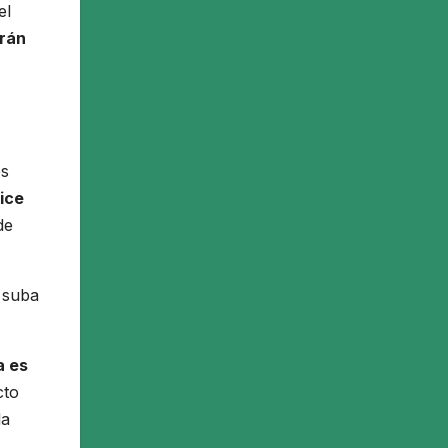
el
rán
os
dice
de
 suba
a es
cto
la