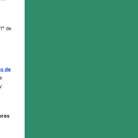
1° de
ás de
e
y
ores