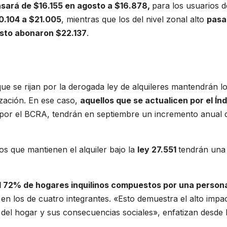
asará de $16.155 en agosto a $16.878,
para los usuarios d
0.104 a $21.005
, mientras que los del nivel zonal alto
pasa
osto abonaron $22.137
.
 que se rijan por la derogada ley de alquileres mantendrán l
ización. En ese caso,
aquellos que se actualicen por el Ín
por el BCRA, tendrán en septiembre un incremento anual 
nos que mantienen el alquiler bajo la
ley 27.551
tendrán una
l 72% de hogares inquilinos compuestos por una person
 en los de cuatro integrantes. «Esto demuestra el alto impa
a del hogar y sus consecuencias sociales», enfatizan desde 