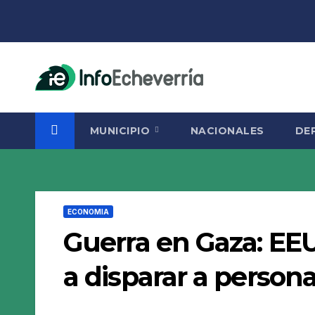
Saltar
al
contenido
MUNICIPIO
NACIONALES
DE
ECONOMIA
Guerra en Gaza: EEUU
a disparar a person