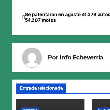
Se patentaron en agosto 41.378 autos
Navegación
54.607 motos
de
entradas
Por
Info Echeverria
Entrada relacionada
ECONOMIA
ECONOM