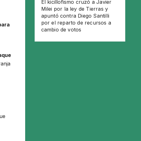
El kicillofismo cruzó a Javier
Milei por la ley de Tierras y
apuntó contra Diego Santilli
por el reparto de recursos a
para
cambio de votos
taque
ranja
que