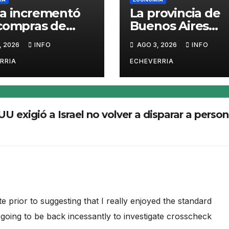
a incrementó
La provincia de
compras de
Buenos Aires
e y podría
revalidó los
, 2026
INFO
AGO 3, 2026
INFO
rse una
beneficios fiscal
tunidad para la
de Despegar en 
RRIA
ECHEVERRIA
ntina
régimen de
economía del
conocimiento
 exigió a Israel no volver a disparar a person
e prior to suggesting that I really enjoyed the standard
going to be back incessantly to investigate crosscheck