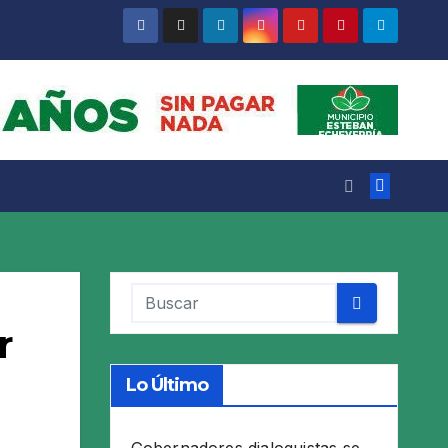
r
Lo Último