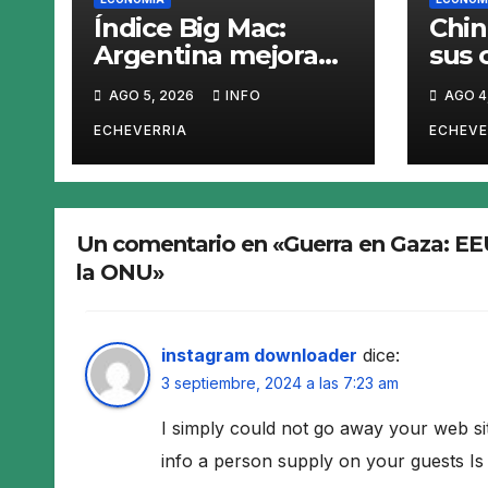
Índice Big Mac:
Chin
Argentina mejora
sus 
en el ranking, pero
carn
AGO 5, 2026
INFO
AGO 4
el peso sigue
abri
sobrevaluado un
opor
ECHEVERRIA
ECHEVE
19%
Arge
Un comentario en «Guerra en Gaza: EEUU
la ONU»
instagram downloader
dice:
3 septiembre, 2024 a las 7:23 am
I simply could not go away your web sit
info a person supply on your guests Is 