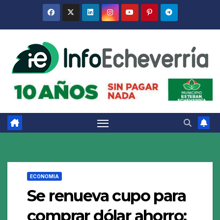
Saltar
al
contenido
ECONOMIA
Se renueva cupo para
comprar dólar ahorro: