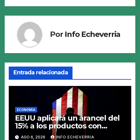
entradas
Por
Info Echeverria
Entrada relacionada
ECONOMIA
EEUU aplicará un arancel del
15% a los productos con
polisilicio para frenar el
AGO 6, 2026
INFO ECHEVERRIA