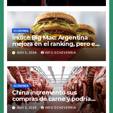
avance de China
ECONOMIA
Índice Big Mac: Argentina
mejora en el ranking, pero el
peso sigue sobrevaluado un
AGO 5, 2026
INFO ECHEVERRIA
19%
ECONOMIA
China incrementó sus
compras de carne y podría
abrirse una oportunidad para
AGO 4, 2026
INFO ECHEVERRIA
la Argentina