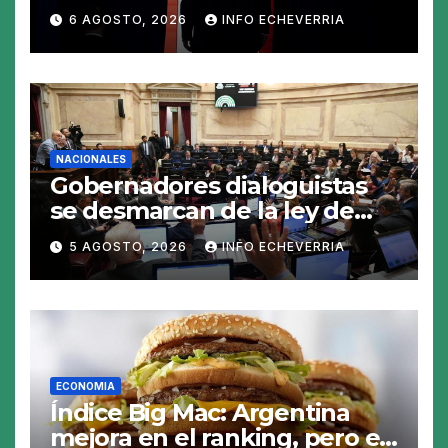
polisilicio para frenar el
6 AGOSTO, 2026
INFO ECHEVERRIA
avance de China
NACIONALES
Gobernadores dialoguistas
se desmarcan de la ley de
Tierras y ponen en jaque su
5 AGOSTO, 2026
INFO ECHEVERRIA
tratamiento en el Senado
ECONOMIA
Índice Big Mac: Argentina
mejora en el ranking, pero el