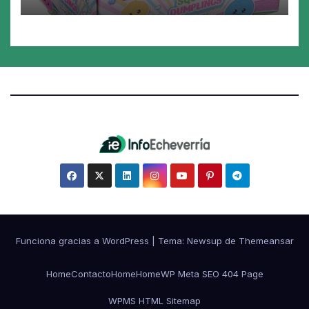
juguete «tóxico»
Funciona gracias a WordPress
|
Tema:
Newsup
de
Themeansar
Home
Contacto
Home
Home
WP Meta SEO 404 Page
WPMS HTML Sitemap