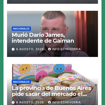
tasas
NACIONALES
Murió Darío James,
intendente de Gaiman
6 AGOSTO, 2026
INFO ECHEVERRIA
NACIONALES
La provincia de Buenos Aires
pide sacar del mercado el
«Squeezy Dumpling», un
6 AGOSTO, 2026
INFO ECHEVERRIA