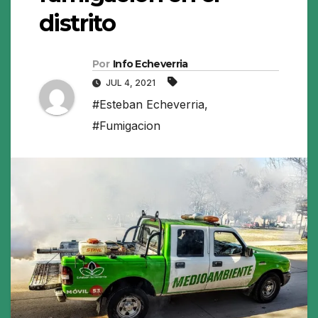
distrito
Por
Info Echeverria
JUL 4, 2021
#Esteban Echeverria
,
#Fumigacion