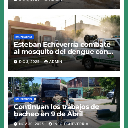
MUNICIPIO
Esteban Echeverria combate
al mosquito del dengue con
fumigacion
DIC 3, 2025
ADMIN
MUNICIPIO
Continuan los trabajos de
bacheo en 9 de Abril
NOV 30, 2025
INFO ECHEVERRIA