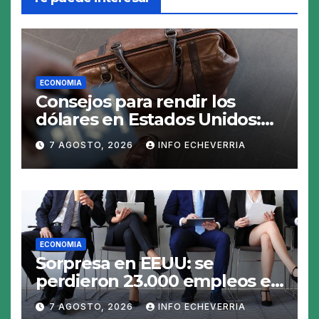
ECONOMIA
Consejos para rendir los
dólares en Estados Unidos:
claves para no gastar de más
7 AGOSTO, 2026
INFO ECHEVERRIA
en el viaje
ECONOMIA
Sorpresa en EEUU: se
perdieron 23.000 empleos en
julio y el mercado recalcula
7 AGOSTO, 2026
INFO ECHEVERRIA
las perspectivas para las