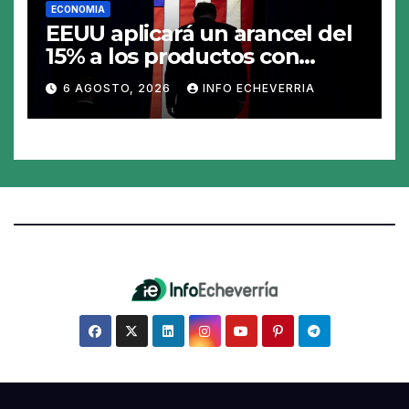
ECONOMIA
EEUU aplicará un arancel del
15% a los productos con
polisilicio para frenar el
6 AGOSTO, 2026
INFO ECHEVERRIA
avance de China