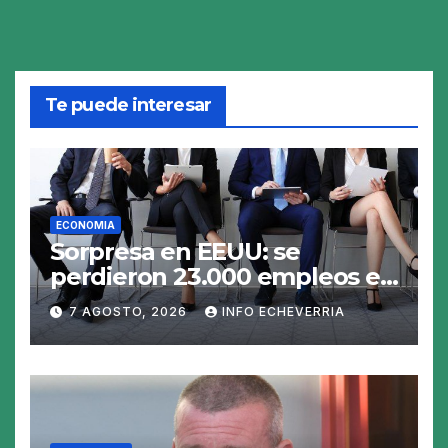
Te puede interesar
ECONOMIA
Sorpresa en EEUU: se
perdieron 23.000 empleos en
julio y el mercado recalcula
7 AGOSTO, 2026
INFO ECHEVERRIA
las perspectivas para las
tasas