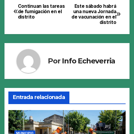
Continuan las tareas
Este sábado habrá
Navegación
de fumigación en el
una nueva Jornada
distrito
de vacunación en el
de
distrito
entradas
Por
Info Echeverria
Entrada relacionada
MUNICIPIO