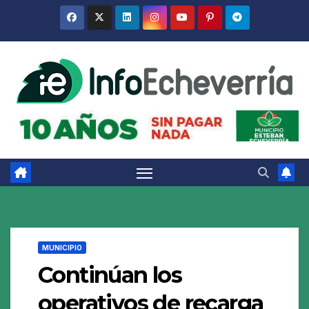
Saltar
al
contenido
MUNICIPIO
Continúan los
operativos de recarga