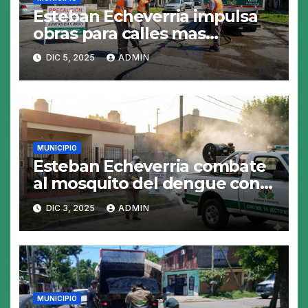
Esteban Echeverria impulsa
obras para calles mas
resistentes y seguras
DIC 5, 2025
ADMIN
MUNICIPIO
Esteban Echeverria combate
al mosquito del dengue con
fumigacion
DIC 3, 2025
ADMIN
MUNICIPIO