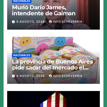
NACIONALES
Murió Darío James,
intendente de Gaiman
6 AGOSTO, 2026
INFO ECHEVERRIA
NACIONALES
La provincia de Buenos Aires
pide sacar del mercado el
«Squeezy Dumpling», un
6 AGOSTO, 2026
INFO ECHEVERRIA
juguete «tóxico»