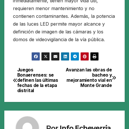
inmediatamente, tienen mayor vida útil,
requieren menor mantenimiento y no
contienen contaminantes. Además, la potencia
de las luces LED permite mayor alcance y
definición de imagen de las cámaras y los
domos de videovigilancia de la vía pública.
Juegos
Avanzan las obras de
Navegación
Bonaerenses: se
bacheo y
definen las últimas
mejoramiento vial en
de
fechas de la etapa
Monte Grande
distrital
entradas
Por
Info Echeverria