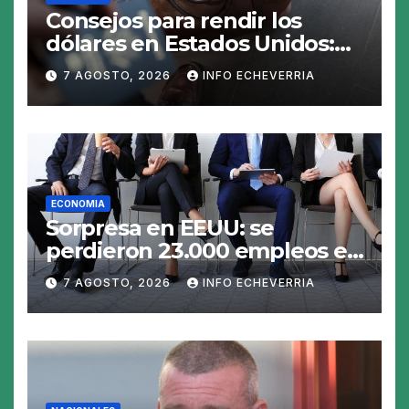
Consejos para rendir los
dólares en Estados Unidos:
claves para no gastar de más
7 AGOSTO, 2026
INFO ECHEVERRIA
en el viaje
ECONOMIA
Sorpresa en EEUU: se
perdieron 23.000 empleos en
julio y el mercado recalcula
7 AGOSTO, 2026
INFO ECHEVERRIA
las perspectivas para las
tasas