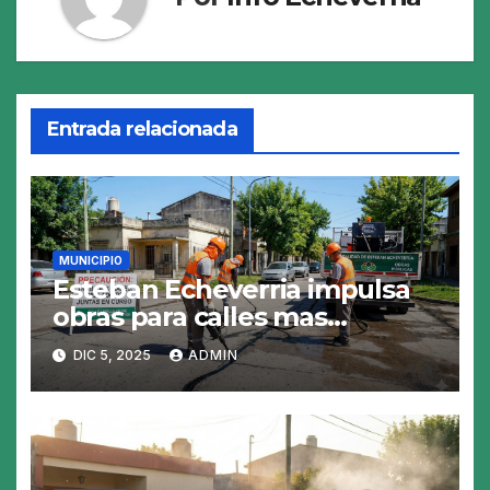
Entrada relacionada
MUNICIPIO
Esteban Echeverria impulsa
obras para calles mas
resistentes y seguras
DIC 5, 2025
ADMIN