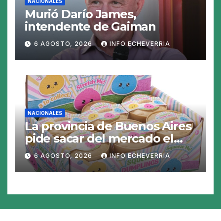
NACIONALES
Murió Darío James,
intendente de Gaiman
6 AGOSTO, 2026
INFO ECHEVERRIA
NACIONALES
La provincia de Buenos Aires
pide sacar del mercado el
«Squeezy Dumpling», un
6 AGOSTO, 2026
INFO ECHEVERRIA
juguete «tóxico»