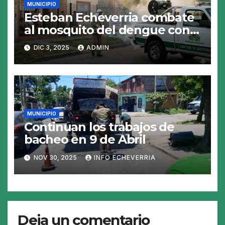
MUNICIPIO
Esteban Echeverria combate
al mosquito del dengue con
fumigacion
DIC 3, 2025
ADMIN
MUNICIPIO
Continuan los trabajos de
bacheo en 9 de Abril
NOV 30, 2025
INFO ECHEVERRIA
Deja un comentario