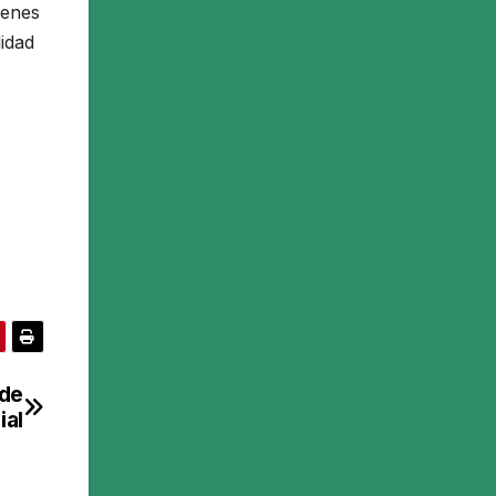
ienes
lidad
 de
ial