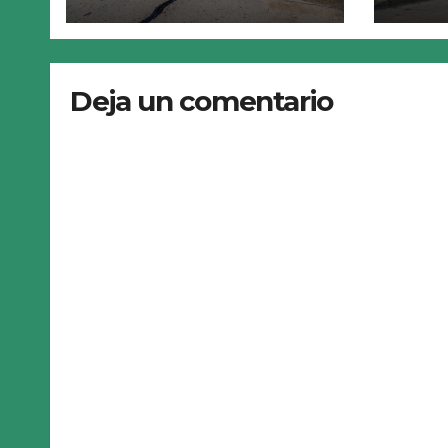
resistentes y
den
seguras
fumi
Deja un comentario