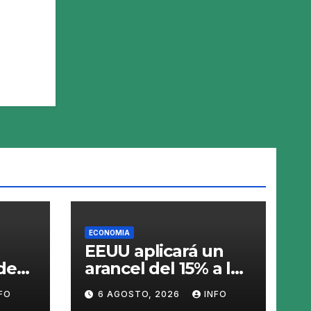
ECONOMIA
EEUU aplicará un
de
arancel del 15% a los
ado
productos con
FO
6 AGOSTO, 2026
INFO
polisilicio para