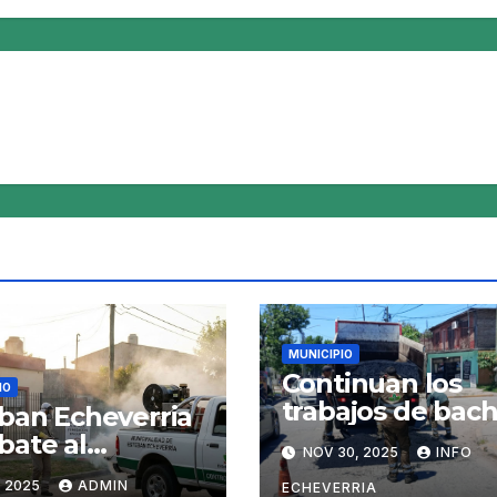
MUNICIPIO
Continuan los
IO
trabajos de bac
ban Echeverria
en 9 de Abril
ate al
NOV 30, 2025
INFO
uito del
, 2025
ADMIN
ECHEVERRIA