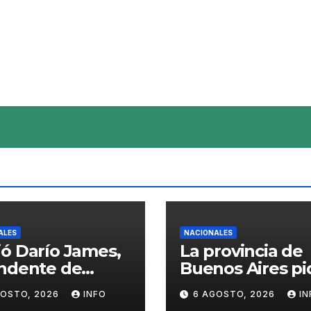
ALES
NACIONALES
ó Darío James,
La provincia de
endente de
Buenos Aires pi
man
sacar del merc
GOSTO, 2026
INFO
6 AGOSTO, 2026
IN
el «Squeezy