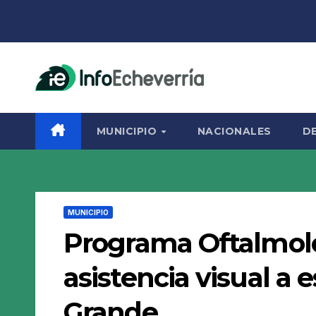
Saltar
al
contenido
MUNICIPIO
NACIONALES
D
MUNICIPIO
Programa Oftalmolo
asistencia visual a
Grande