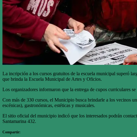
La incripción a los cursos gratuitos de la escuela municipal superó lar
que brinda la Escuela Municipal de Artes y Oficios.
Los organizadores informaron que la entrega de cupos curriculares se
Con más de 330 cursos, el Municipio busca brindarle a los vecinos una a
escénicas), gastronómicas, estéticas y musicales.
El sitio oficial del municipio indicó que los interesados podrán contac
Santamarina 432.
Compartir: