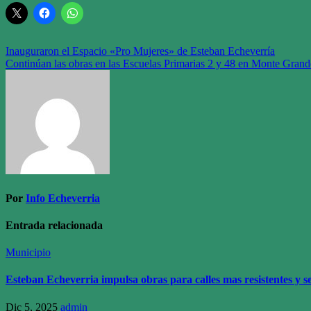
Navegación
Inauguraron el Espacio «Pro Mujeres» de Esteban Echeverría
Continúan las obras en las Escuelas Primarias 2 y 48 en Monte Grand
de
entradas
Por
Info Echeverria
Entrada relacionada
Municipio
Esteban Echeverria impulsa obras para calles mas resistentes y s
Dic 5, 2025
admin