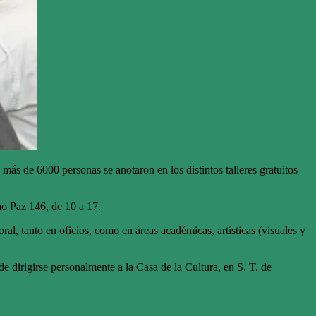
 más de 6000 personas se anotaron en los distintos talleres gratuitos
mo Paz 146, de 10 a 17.
ral, tanto en oficios, como en áreas académicas, artísticas (visuales y
de dirigirse personalmente a la Casa de la Cultura, en S. T. de