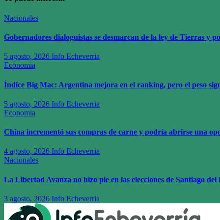
Nacionales
Gobernadores dialoguistas se desmarcan de la ley de Tierras y p
5 agosto, 2026
Info Echeverria
Economia
Índice Big Mac: Argentina mejora en el ranking, pero el peso s
5 agosto, 2026
Info Echeverria
Economia
China incrementó sus compras de carne y podría abrirse una op
4 agosto, 2026
Info Echeverria
Nacionales
La Libertad Avanza no hizo pie en las elecciones de Santiago del 
3 agosto, 2026
Info Echeverria