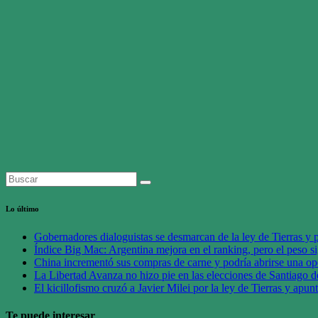
Lo último
Gobernadores dialoguistas se desmarcan de la ley de Tierras y 
Índice Big Mac: Argentina mejora en el ranking, pero el peso 
China incrementó sus compras de carne y podría abrirse una op
La Libertad Avanza no hizo pie en las elecciones de Santiago d
El kicillofismo cruzó a Javier Milei por la ley de Tierras y apun
Te puede interesar