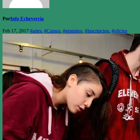
Por
Info Echeverria
Feb 17, 2017
#artes
,
#Cursos
,
#gratuitos
,
#Inscripcion
,
#oficios