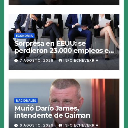
ECONOMIA
Sorpresa en EEUU: se
perdieron 23.000 empleos en
julio y el mercado recalcula
7 AGOSTO, 2026
INFO ECHEVERRIA
las perspectivas para las
tasas
NACIONALES
Murió Darío James,
intendente de Gaiman
6 AGOSTO, 2026
INFO ECHEVERRIA