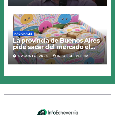
NACIONALES
La provincia de Buenos Aires
pide sacar del mercado el
«Squeezy Dumpling», un
6 AGOSTO, 2026
INFO ECHEVERRIA
juguete «tóxico»