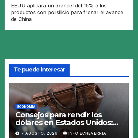
EEUU aplicará un arancel del 15% a los
productos con polisilicio para frenar el avance
de China
Te puede interesar
ECONOMIA
Consejos para rendir los
dólares en Estados Unidos:
claves para no gastar de más
7 AGOSTO, 2026
INFO ECHEVERRIA
en el viaje