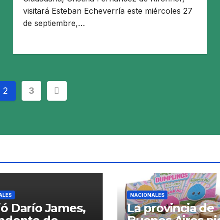
visitará Esteban Echeverría este miércoles 27
de septiembre,…
ción
2
3
s
ALES
NACIONALES
ó Darío James,
La provincia de