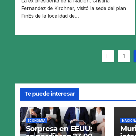
La ex presidenta de la Nación, Cristina
Fernandez de Kirchner, visitó la sede del plan
FinEs de la localidad de…
Pagina
1
de
entrada
Te puede interesar
ECONOMIA
NACION
Sorpresa en EEUU:
Muri