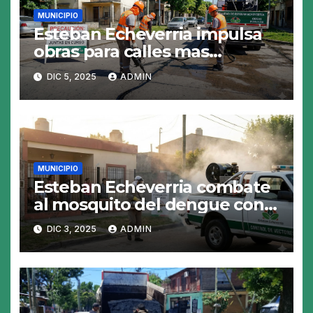
MUNICIPIO
Esteban Echeverria impulsa
obras para calles mas
resistentes y seguras
DIC 5, 2025
ADMIN
MUNICIPIO
Esteban Echeverria combate
al mosquito del dengue con
fumigacion
DIC 3, 2025
ADMIN