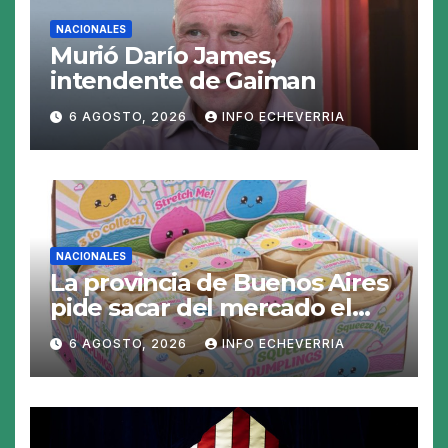
NACIONALES
Murió Darío James,
intendente de Gaiman
6 AGOSTO, 2026
INFO ECHEVERRIA
NACIONALES
La provincia de Buenos Aires
pide sacar del mercado el
«Squeezy Dumpling», un
6 AGOSTO, 2026
INFO ECHEVERRIA
juguete «tóxico»