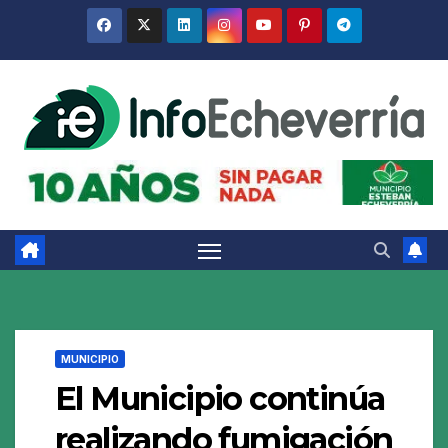
Saltar
al
contenido
MUNICIPIO
El Municipio continúa
realizando fumigación