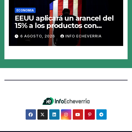
ECONOMIA
EEUU aplicará un arancel del
15% a los productos con
polisilicio para frenar el
6 AGOSTO, 2026
INFO ECHEVERRIA
avance de China