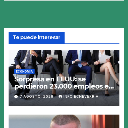
Te puede interesar
ECONOMIA
Sorpresa en EEUU: se
perdieron 23.000 empleos en
julio y el mercado recalcula
7 AGOSTO, 2026
INFO ECHEVERRIA
las perspectivas para las
tasas