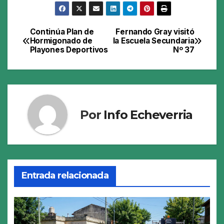
Continúa Plan de
Fernando Gray visitó
Navegación
Hormigonado de
la Escuela Secundaria
Playones Deportivos
Nº 37
de
entradas
Por
Info Echeverria
Entrada relacionada